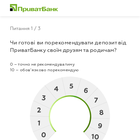
Питання 1 / 3
Чи готові ви порекомендувати депозит від
ПриватБанку своїм друзям та родичам?
0 – точно не рекомендуватиму
10 – обов’язково порекомендую
5
4
6
3
7
2
8
1
9
0
10