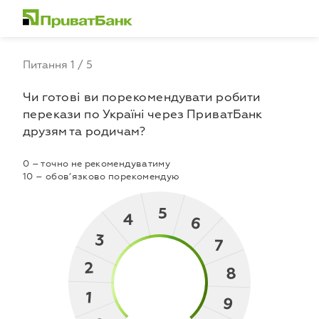
Питання 1 / 5
Чи готові ви порекомендувати робити
перекази по Україні через ПриватБанк
друзям та родичам?
0 – точно не рекомендуватиму
10 – обов’язково порекомендую
5
4
6
3
7
2
8
1
9