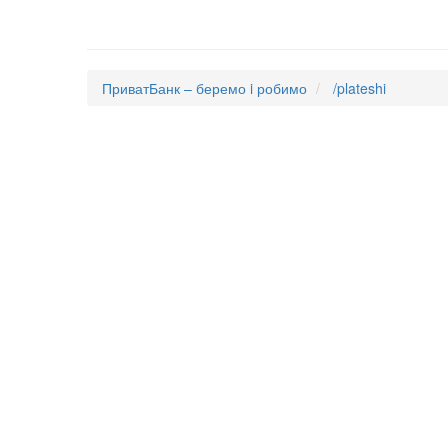
ПриватБанк – беремо i робимо
/plateshi