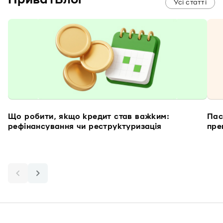
Усі статті
Що робити, якщо кредит став важким:
Пас
рефінансування чи реструктуризація
пре