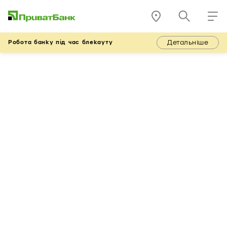
Детальніше
Робота банку під час блекауту