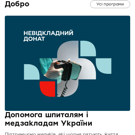
Добро
Усі програми
Допомога шпиталям і
медзакладам України
Підтримуємо медиків, які щодня рятують життя