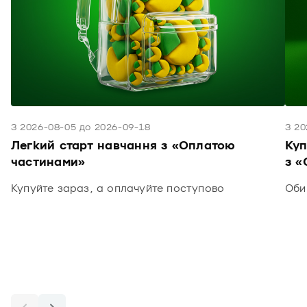
З 2026-08-05 до 2026-09-18
З 20
Легкий старт навчання з «Оплатою
Куп
частинами»
з «
Купуйте зараз, а оплачуйте поступово
Оби