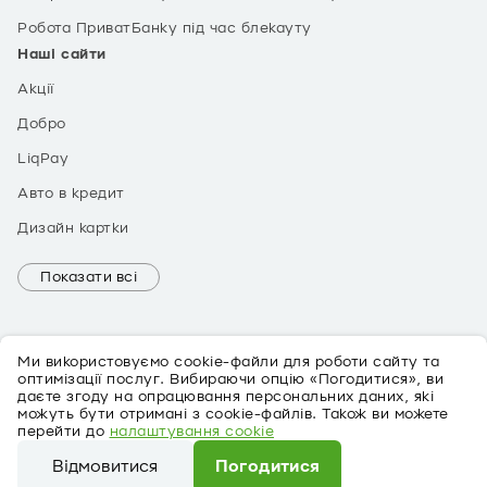
Робота ПриватБанку під час блекауту
Наші сайти
Акції
Добро
LiqPay
Авто в кредит
Дизайн картки
Показати всі
Ми використовуємо cookie-файли для роботи сайту та
оптимізації послуг. Вибираючи опцію «Погодитися», ви
даєте згоду на опрацювання персональних даних, які
можуть бути отримані з cookie-файлів. Також ви можете
EN
перейти до
налаштування cookie
Про персональні дані
Відмовитися
Погодитися
©
2026
ПриватБанк Ліцензія № 22 від 05.10.2011