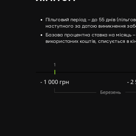
Пільговий період – до 55 днів (пільго
наступного за датою виникнення заб
Базова процентна ставка на місяць 
використаних коштів, списується в кін