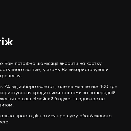
тіж
 то Вам потрібно щомісяця вносити на картку
наступного за тим, у якому Ви використовували
трочення.
 7% від заборгованості, але не менше ніж 100 грн
 користування кредитними коштами за попередній
аження на ваш сімейний бюджет і водночас не
дитом.
ально просто дізнатися про суму обов’язкового
ете: