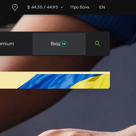
Про банк
EN
$
44.35
/
44.95
remium
Вхід