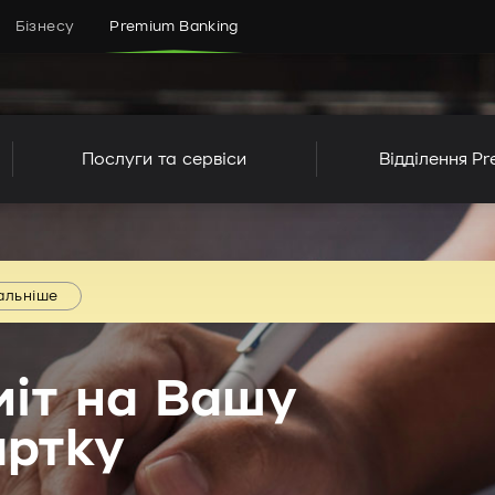
Бізнесу
Premium Banking
Послуги та сервіси
Відділення P
альніше
міт на Вашу
артку