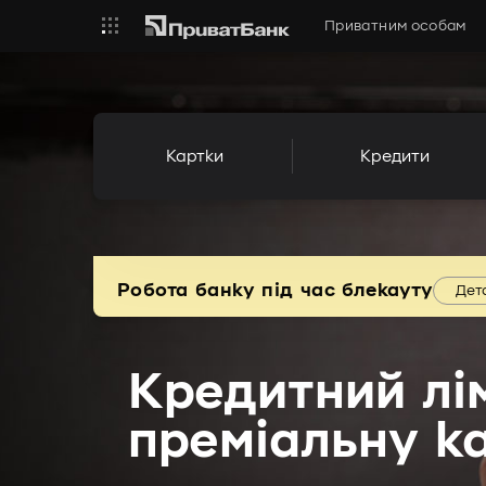
Приватним особам
Картки
Кредити
Робота банку під час блекауту
Дет
Кредитний лі
преміальну к