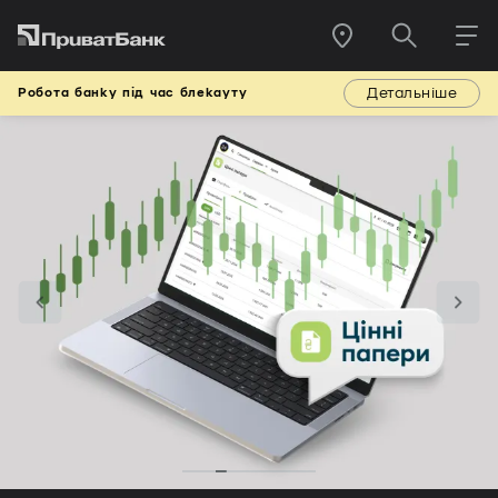
Детальніше
Робота банку під час блекауту
Previous
Next