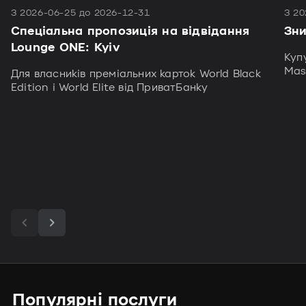
З 2026-06-25 до 2026-12-31
З 20
Спеціальна пропозиція на відвідання
Зни
Lounge ONE: Kyiv
Куп
Mas
Для власників преміальних карток World Black
Edition і World Elite від ПриватБанку
Популярні послуги