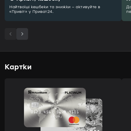
Найтвоїші кешбеки та знижки – активуйте в
До
«Привіт» у Приват24.
пе
Картки