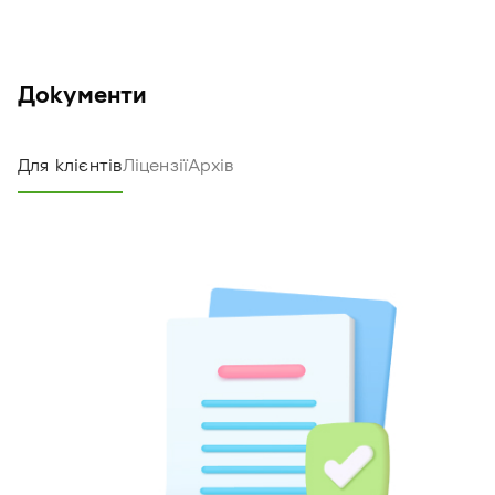
папери, облігації
Документи
Для клієнтів
Ліцензії
Архів