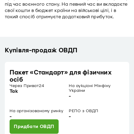
під час воєнного стану. На певний час ви вкладаєте
свої кошти в бюджет країни на військові цілі, і в
такий спосіб отримуєте додатковий прибуток.
Купівля-продаж ОВДП
Пакет «Стандарт» для фізичних
осіб
Через Приват24
На аукціоні Мінфіну
України
Так
-
На організованому ринку
РЕПО з ОВДП
-
-
Придбати ОВДП