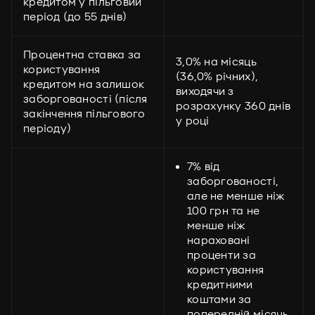
кредитом у пільговий
період (до 55 днів)
Процентна ставка за
3,0% на місяць
користування
(36,0% річних),
кредитом на залишок
виходячи з
заборгованості (після
розрахунку 360 днів
закінчення пільгового
у році
періоду)
7% від
заборгованості,
але не менше ніж
100 грн та не
менше ніж
нараховані
проценти за
користування
кредитними
коштами за
попередній місяць,