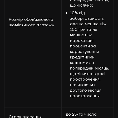
щомісячно;
10% від
заборгованості,
Розмір обов’язкового
але не менше ніж
щомісячного платежу
100 грн та не
менше ніж
нараховані
проценти за
користування
кредитними
коштами за
попередній місяць,
щомісячно в разі
прострочення,
починаючи з
другого місяця
прострочення
до 25-го числа
Строк внесення