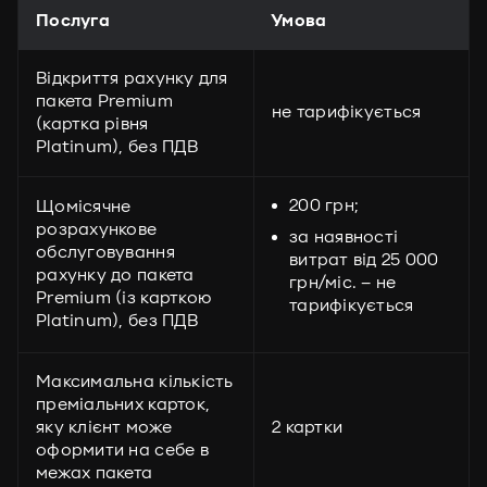
Послуга
Умова
Відкриття рахунку для
пакета Premium
не тарифікується
(картка рівня
Platinum), без ПДВ
200 грн;
Щомісячне
розрахункове
за наявності
обслуговування
витрат від 25 000
рахунку до пакета
грн/міс. – не
Premium (із карткою
тарифікується
Platinum), без ПДВ
Максимальна кількість
преміальних карток,
яку клієнт може
2 картки
оформити на себе в
межах пакета