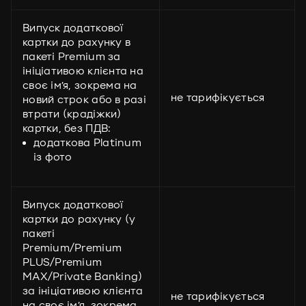
Випуск додаткової
картки до рахунку в
пакеті Premium за
ініціативою клієнта на
своє ім’я, зокрема на
не тарифікується
новий строк або в разі
втрати (крадіжки)
картки, без ПДВ:
додаткова Platinum
із фото
Випуск додаткової
картки до рахунку (у
пакеті
Premium/Premium
PLUS/Premium
MAX/Private Banking)
за ініціативою клієнта
не тарифікується
на своє ім’я, зокрема