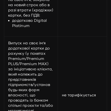
на новий строк або в
разі втрати (крадіжки)
картки, без ПДВ:
додаткова Digital
Platinum
Випуск на своє ім’я
додаткової картки до
рахунку (у пакетах
Premium/Premium
PLUS/Premium MAX)
за ініціативою клієнта,
який належить до
представників
підприємств/установ
будь-яких форм
власності, що
не тарифікується
проводять із банком
спільні проєкти та/або
маркетингові