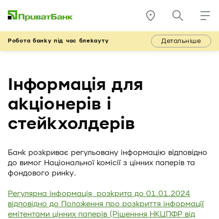
Детальніше
Робота банку під час блекауту
Інформація для
акціонерів і
стейкхолдерів
Банк розкриває регульовану інформацію відповідно
до вимог Національної комісії з цінних паперів та
фондового ринку.
Регулярна інформація, розкрита до 01.01.2024
відповідно до Положення про розкриття інформації
емітентами цінних паперів (Рішенння НКЦПФР від