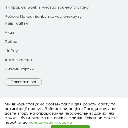
Як працює Банк в умовах воєнного стану
Робота ПриватБанку під час блекауту
Наші сайти
Акції
Добро
LiqPay
Авто в кредит
Дизайн картки
Показати всі
Ми використовуємо cookie-файли для роботи сайту та
оптимізації послуг. Вибираючи опцію «Погодитися», ви
даєте згоду на опрацювання персональних даних, які
можуть бути отримані з cookie-файлів. Також ви можете
EN
перейти до
налаштування cookie
Про персональні дані