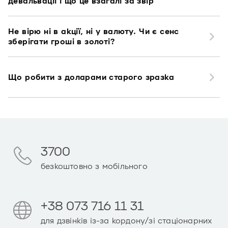
девальвації і що це взагалі за звір
Не вірю ні в акції, ні у валюту. Чи є сенс
зберігати гроші в золоті?
Що робити з доларами старого зразка
3700
безкоштовно з мобільного
+38 073 716 11 31
для дзвінків із-за кордону/зі стаціонарних