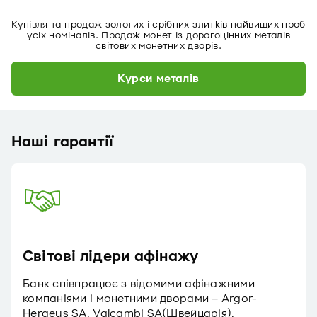
Купівля та продаж золотих і срібних злитків найвищих проб
усіх номіналів. Продаж монет із дорогоцінних металів
світових монетних дворів.
Курси металів
Наші гарантії
Світові лідери афінажу
Банк співпрацює з відомими афінажними
компаніями і монетними дворами – Argor-
Heraeus SA, Valcambi SA(Швейцарія),