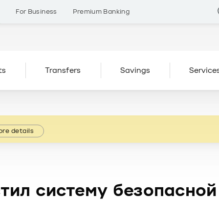
s
For Business
Premium Banking
ts
Transfers
Savings
Service
re details
тил систему безопасно