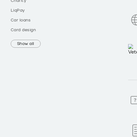
Charity
LiqPay
Car loans
Card design
Show all