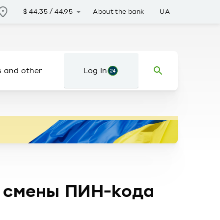
About the bank
UA
$
44.35
/
44.95
s and other
Log In
й смены ПИН-кода