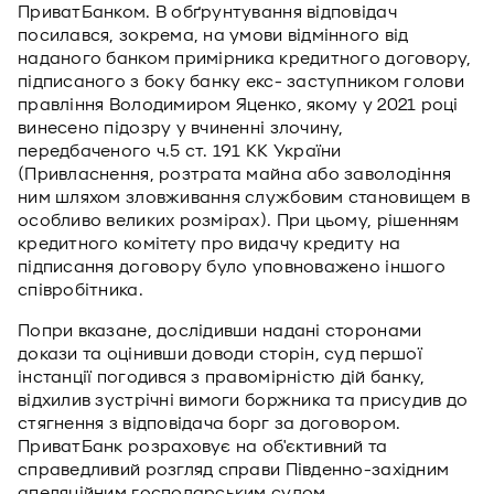
ПриватБанком. В обґрунтування відповідач
посилався, зокрема, на умови відмінного від
наданого банком примірника кредитного договору,
підписаного з боку банку екс- заступником голови
правління Володимиром Яценко, якому у 2021 році
винесено підозру у вчиненні злочину,
передбаченого ч.5 ст. 191 КК України
(Привласнення, розтрата майна або заволодіння
ним шляхом зловживання службовим становищем в
особливо великих розмірах). При цьому, рішенням
кредитного комітету про видачу кредиту на
підписання договору було уповноважено іншого
співробітника.
Попри вказане, дослідивши надані сторонами
докази та оцінивши доводи сторін, суд першої
інстанції погодився з правомірністю дій банку,
відхилив зустрічні вимоги боржника та присудив до
стягнення з відповідача борг за договором.
ПриватБанк розраховує на об'єктивний та
справедливий розгляд справи Південно-західним
апеляційним господарським судом.