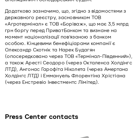
Додатково зазначимо, що, згідно з відомостями з
державного реєстру, засновником ТОВ
«Агротермінал» є ТОВ «Боріваж», що має 3,5 млрд
грн боргу перед ПриватБанком та визнане на
момент націоналізації пов’язаною з банком
особою. Кінцевими бенефіціарами компанії є
Олександр Скотнік та Нарек Будагян
(опосередковано через ТОВ «Термінал-Південний»),
а також Аресті Сеодоро (через Окталенса Холдінгс
ЛТД), Ангонас Гарофіта Ніколета (через Амертана
Холдінгс ЛТД) і Еммануель Флорентіна Хрістіана
(через Енстревіо Інвестментс Лімітед).
Press Center contacts