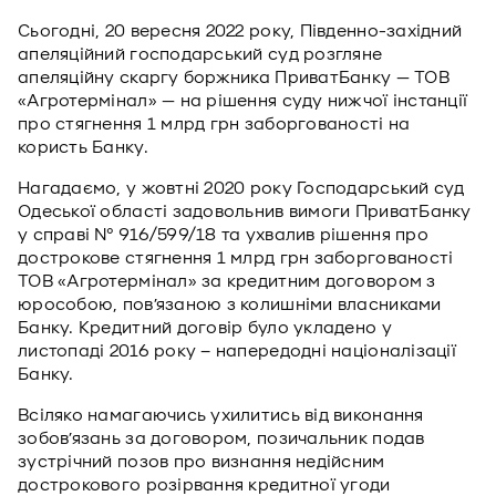
Сьогодні, 20 вересня 2022 року, Південно-західний
апеляційний господарський суд розгляне
апеляційну скаргу боржника ПриватБанку — ТОВ
«Агротермінал» — на рішення суду нижчої інстанції
про стягнення 1 млрд грн заборгованості на
користь Банку.
Нагадаємо, у жовтні 2020 року Господарський суд
Одеської області задовольнив вимоги ПриватБанку
у справі № 916/599/18 та ухвалив рішення про
дострокове стягнення 1 млрд грн заборгованості
ТОВ «Агротермінал» за кредитним договором з
юрособою, пов’язаною з колишніми власниками
Банку. Кредитний договір було укладено у
листопаді 2016 року – напередодні націоналізації
Банку.
Всіляко намагаючись ухилитись від виконання
зобов’язань за договором, позичальник подав
зустрічний позов про визнання недійсним
дострокового розірвання кредитної угоди