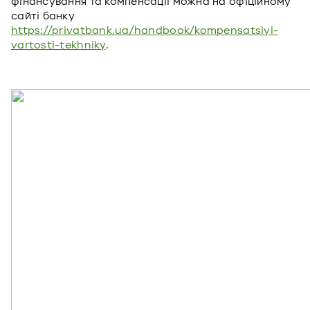
фінансування та компенсації можна на офіційному
сайті банку
https://privatbank.ua/handbook/kompensatsiyi-
vartosti-tekhniky
.