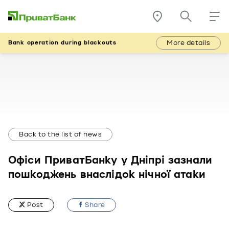
More details
Bank operation during blackouts
Back to the list of news
Офіси ПриватБанку у Дніпрі зазнали
пошкоджень внаслідок нічної атаки
Post
Share