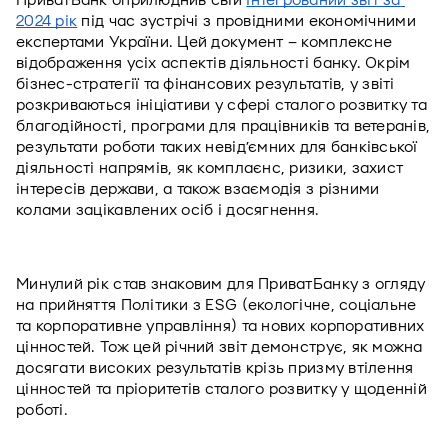
ПриватБанк оприлюднив свій 
Інтегрований звіт за 
2024 рік
 під час зустрічі з провідними економічними 
експертами України. Цей документ – комплексне 
відображення усіх аспектів діяльності банку. Окрім 
бізнес-стратегії та фінансових результатів, у звіті 
розкриваються ініціативи у сфері сталого розвитку та 
благодійності, програми для працівників та ветеранів, 
результати роботи таких невід’ємних для банківської 
діяльності напрямів, як комплаєнс, ризики, захист 
інтересів держави, а також взаємодія з різними 
колами зацікавлених осіб і досягнення.
Минулий рік став знаковим для ПриватБанку з огляду 
на прийняття Політики з ESG (екологічне, соціальне 
та корпоративне управління) та нових корпоративних 
цінностей. Тож цей річний звіт демонструє, як можна 
досягати високих результатів крізь призму втілення 
цінностей та пріоритетів сталого розвитку у щоденній 
роботі.