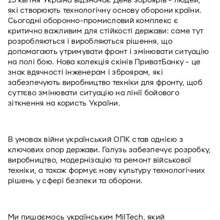
13 квітня Україна відзначає День зброярів - людей, 
які створюють технологічну основу оборони країни. 
Сьогодні оборонно-промисловий комплекс є 
критично важливим для стійкості держави: саме тут 
розробляються і виробляються рішення, що 
допомагають утримувати фронт і змінювати ситуацію 
на полі бою. Нова колекція скінів ПриватБанку - це 
знак вдячності інженерам і зброярам, які 
забезпечують виробництво техніки для фронту, щоб 
суттєво змінювати ситуацію на лінії бойового 
зіткнення на користь України.
В умовах війни український ОПК став однією з 
ключових опор держави. Галузь забезпечує розробку, 
виробництво, модернізацію та ремонт військової 
техніки, а також формує нову культуру технологічних 
рішень у сфері безпеки та оборони.
Ми пишаємось українським MilTech, який 