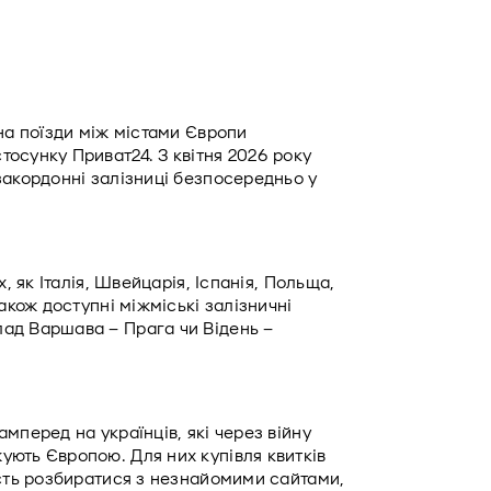
на поїзди між містами Європи 
осунку Приват24. З квітня 2026 року 
акордонні залізниці безпосередньо у 
, як Італія, Швейцарія, Іспанія, Польща, 
акож доступні міжміські залізничні 
ад Варшава – Прага чи Відень – 
мперед на українців, які через війну 
ють Європою. Для них купівля квитків 
ість розбиратися з незнайомими сайтами, 