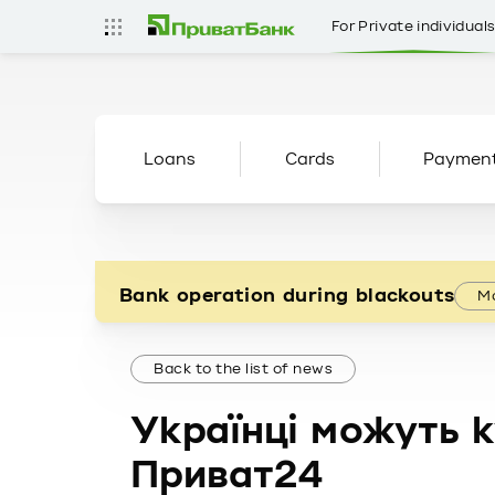
For Private individual
Loans
Cards
Paymen
Bank operation during blackouts
Mo
Back to the list of news
Українці можуть к
Приват24