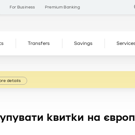
s
For Business
Premium Banking
ts
Transfers
Savings
Service
re details
упувати квитки на європе