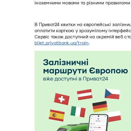
іноземними мовами та різними правилами 
В Приват24 квитки на європейські залізни
оплатити карткою у зрозумілому інтерфейсі
bilet.privatbank.ua/train
.