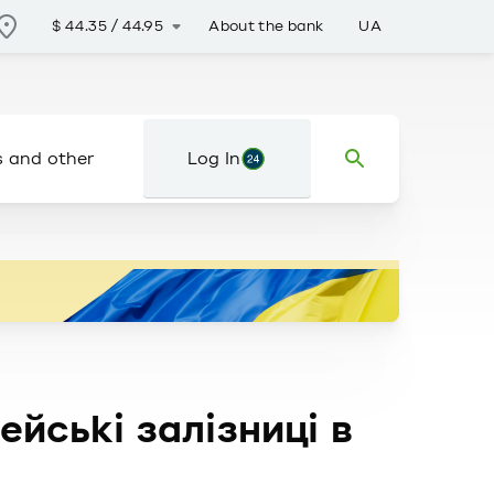
About the bank
UA
$
44.35
/
44.95
s and other
Log In
йські залізниці в