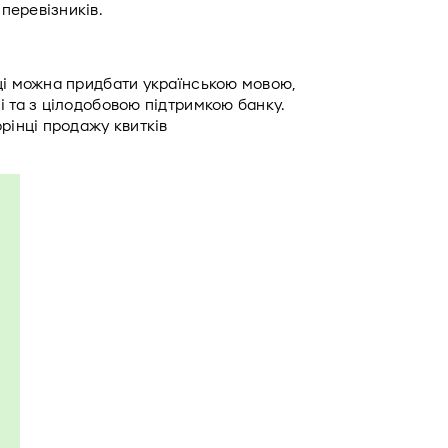
перевізників.
ці можна придбати українською мовою, 
 та з цілодобовою підтримкою банку. 
Сервіс також доступний на окремій веб сторінці продажу квитків 