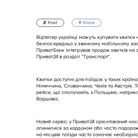
Post
Share
Відтепер українці можуть купувати квитки 
безпосередньо у звичному мобільному заст
ПриватБанк інтегрував продаж квитків на з
Приват24 в розділі “Транспорт”. 
Квитки доступні для поїздок у таких країнах
Німеччина, Словаччина, Чехія та Австрія. Т
рейси, що сполучають з Польщею, наприкл
Варшава. 
Новий сервіс у Приват24 орієнтований наса
опинилися за кордоном або часто подорожу
на місцеві поїзди часто означає необхідн