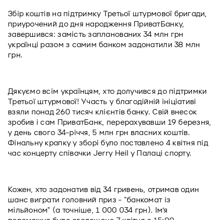
Збір коштів на підтримку Третьої штурмової бригади, 
приурочений до дня народження ПриватБанку, 
завершився: замість запланованих 34 млн грн 
українці разом з самим банком задонатили 38 млн 
грн. 
Дякуємо всім українцям, хто долучився до підтримки 
Третьої штурмової! Участь у благодійній ініціативі 
взяли понад 260 тисяч клієнтів банку. Свій внесок 
зробив і сам ПриватБанк, перерахувавши 19 березня, 
у день свого 34-річчя, 5 млн грн власних коштів. 
Фінальну крапку у зборі було поставлено 4 квітня під 
час концерту співачки Jerry Heil у Палаці спорту.
Кожен, хто задонатив від 34 гривень, отримав один 
шанс виграти головний приз - "банкомат із 
мільйоном" (а точніше, 1 000 034 грн). Ім’я 