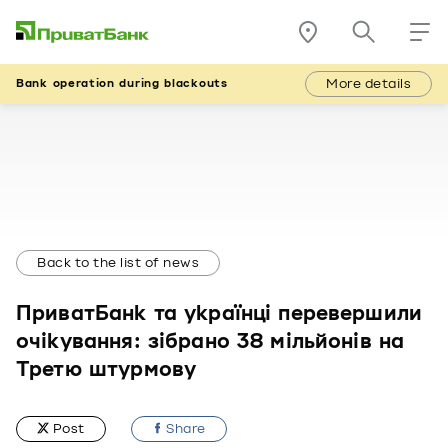
More details
Bank operation during blackouts
Back to the list of news
ПриватБанк та українці перевершили
очікування: зібрано 38 мільйонів на
Третю штурмову
Post
Share