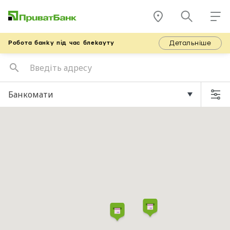
Детальніше
Робота банку під час блекауту