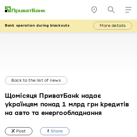
More details
Bank operation during blackouts
Back to the list of news
Щомісяця ПриватБанк надає
українцям понад 1 млрд грн кредитів
на авто та енергообладнання
Post
Share