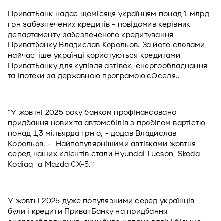
ПриватБанк надає щомісяця українцям понад 1 млрд 
грн забезпечених кредитів - повідомив керівник 
департаменту забезпеченого кредитування 
Приватбанку Владислав Корольов. За його словами, 
найчастіше українці користуються кредитами 
ПриватБанку для купівля автівок, енергообладнання 
та іпотеки за державною програмою єОселя.. 
“У жовтні 2025 року банком профінансовано 
придбання нових та автомобілів з пробігом вартістю 
понад 1,3 мільярда грн о, - додав Владислав 
Корольов. -  Найпопулярнішими автівками жовтня 
серед наших клієнтів стали Hyundai Tucson, Skoda 
Kodiaq та Mazda CX-5.”
У жовтні 2025 дуже популярними серед українців 
були і кредити ПриватБанку на придбання 