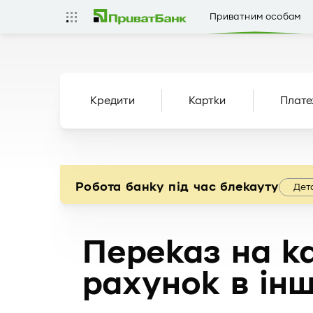
Приватним особам
Кредити
Картки
Плате
Робота банку під час блекауту
Дет
Переказ на ка
рахунок в ін