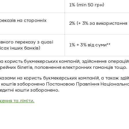
1% (min 50 грн)
реказів на сторонніх
2% (+ 3% за використання 
вного переказу з quasi
1% + 3% від суми**
сах інших банків)
на користь букмекерських компаній, здійснення операцій
ерейних білетів, поповнення електронних гаманців тощо.
еказами на користь букмекерських компаній, а також зді
 коштів заборонено Постановою Правління Національного
редитні кошти заборонено.
ення та ліміти.