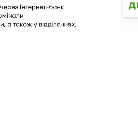
д
через Інтернет-банк
рмінали
 а також у відділеннях.