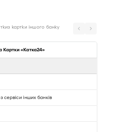
ртки
з картки іншого банку
та Картки «Катка24»
рез сервіси інших банків