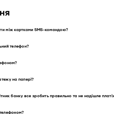
ня
сти між картками SMS-командою?
ьний телефон?
лефоном?
атежу на папері?
ітник банку все зробить правильно та не надішле плат
 телефоном?