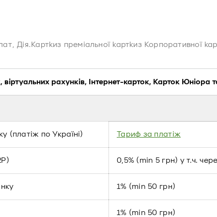
лат, Дія.Картки
з преміальної картки
з Корпоративної ка
, віртуальних рахунків, Інтернет-карток, Карток Юніора 
у (платіж по Україні)
Тариф за платіж
2P)
0,5% (min 5 грн) у т.ч. че
анку
1% (min 50 грн)
1% (min 50 грн)