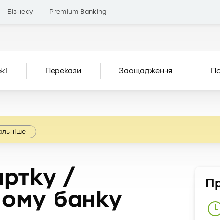
Бізнесу
Premium Banking
жі
Перекази
Заощадження
По
альніше
ртку /
Пр
шому банку