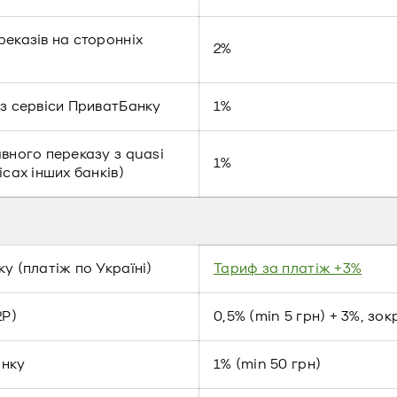
реказів на сторонніх
2%
ез сервіси ПриватБанку
1%
вного переказу з quasi
1%
сах інших банків)
у (платіж по Україні)
Тариф за платіж +3%
2P)
0,5% (min 5 грн) + 3%, зо
анку
1% (min 50 грн)