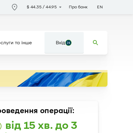
Про банк
EN
$
44.35
/
44.95
слуги та інше
Вхід
оведення операції:
від 15 хв. до 3