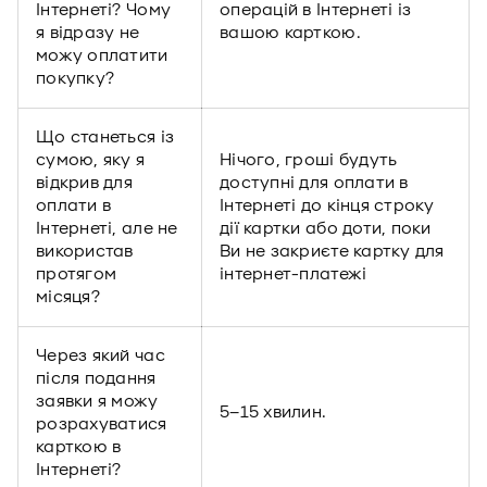
Інтернеті? Чому
операцій в Інтернеті із
я відразу не
вашою карткою.
можу оплатити
покупку?
Що станеться із
сумою, яку я
Нічого, гроші будуть
відкрив для
доступні для оплати в
оплати в
Інтернеті до кінця строку
Інтернеті, але не
дії картки або доти, поки
використав
Ви не закриєте картку для
протягом
інтернет-платежі
місяця?
Через який час
після подання
заявки я можу
5–15 хвилин.
розрахуватися
карткою в
Інтернеті?