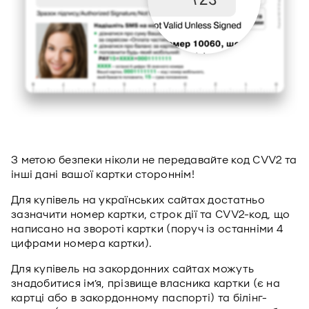
З метою безпеки ніколи не передавайте код CVV2 та
інші дані вашої картки стороннім!
Для купівель на українських сайтах достатньо
зазначити номер картки, строк дії та CVV2-код, що
написано на звороті картки (поруч із останніми 4
цифрами номера картки).
Для купівель на закордонних сайтах можуть
знадобитися ім’я, прізвище власника картки (є на
картці або в закордонному паспорті) та білінг-