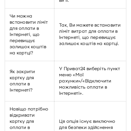
ви її.
Чи можна
встановити ліміт
Так, Ви можете встановити
для оплати в
ліміт витрат для оплати в
Інтернеті, що
Інтернеті, що перевищує
перевищує
залишок коштів на картці.
залишок коштів
на картці?
У Приват24 виберіть пункт
Як закрити
меню «Мої
картку для
рахунки»/«Відключити
оплати в
можливість оплати в
Інтернеті?
Інтернеті».
Навіщо потрібно
відкривати
картку для
Ця опція існує виключно
оплати в
для безпеки здійснення