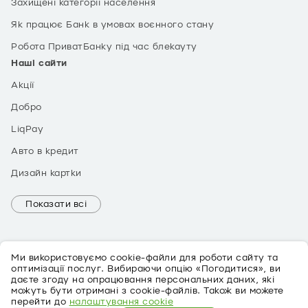
Захищені категорії населення
Як працює Банк в умовах воєнного стану
Робота ПриватБанку під час блекауту
Наші сайти
Акції
Добро
LiqPay
Авто в кредит
Дизайн картки
Показати всі
Ми використовуємо cookie-файли для роботи сайту та
оптимізації послуг. Вибираючи опцію «Погодитися», ви
даєте згоду на опрацювання персональних даних, які
можуть бути отримані з cookie-файлів. Також ви можете
EN
перейти до
налаштування cookie