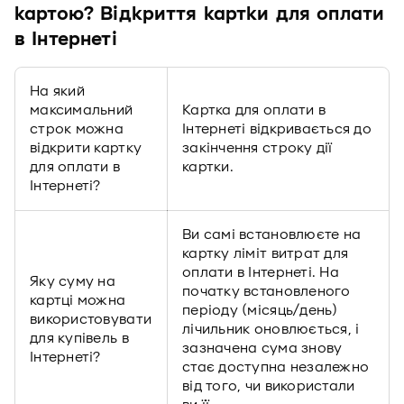
картою? Відкриття картки для оплати
в Інтернеті
На який
максимальний
Картка для оплати в
строк можна
Інтернеті відкривається до
відкрити картку
закінчення строку дії
для оплати в
картки.
Інтернеті?
Ви самі встановлюєте на
картку ліміт витрат для
оплати в Інтернеті. На
Яку суму на
початку встановленого
картці можна
періоду (місяць/день)
використовувати
лічильник оновлюється, і
для купівель в
зазначена сума знову
Інтернеті?
стає доступна незалежно
від того, чи використали