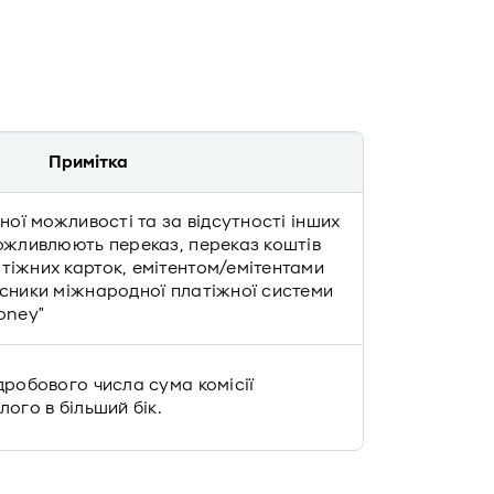
Примітка
чної можливості та за відсутності інших
можливлюють переказ, переказ коштів
тіжних карток, емітентом/емітентами
асники міжнародної платіжної системи
oney"
дробового числа сума комісії
лого в більший бік.