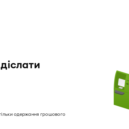
адіслати
тільки одержання грошового