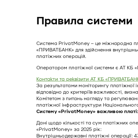
Правила системи
Система PrivatMoney – це міжнародна п
«ПРИВАТБАНК» для здійснення внутрішн
платіжних операцій.
Оператором платіжної системи є АТ КБ 
Контакти та реквізити АТ КБ «ПРИВАТБАН
За результатами моніторингу платіжної і
відповідно до критеріїв важливості, виз
Комітетом з питань нагляду та регулюванн
платіжної інфраструктури Національного
Систему «PrivatMoney» важливою плат
Дані щодо кількості та сум платіжних оп
«PrivatMoney» за 2025 рік:
Внутрішньодержавні платіжні операції: 4