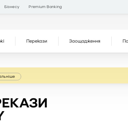
Бізнесу
Premium Banking
жі
Перекази
Заощадження
По
альніше
РЕКАЗИ
Y