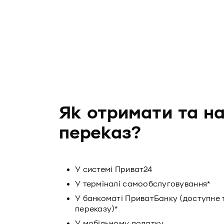
Як отримати та н
переказ?
У системі Приват24
У терміналі самообслуговування*
У банкоматі ПриватБанку (доступне 
переказу)*
У мобільному додатку