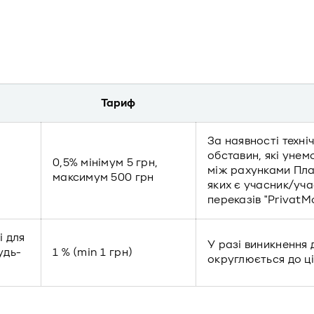
Тариф
За наявності техні
обставин, які уне
0,5% мінімум 5 грн,
між рахунками Пла
максимум 500 грн
яких є учасник/уч
переказів "PrivatM
і для
У разі виникнення 
удь-
1 % (min 1 грн)
округлюється до ці