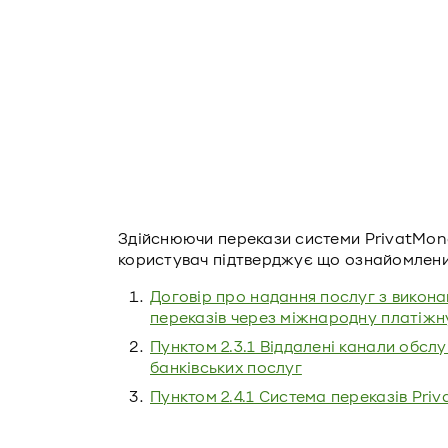
Здійснюючи перекази системи PrivatMon
користувач підтверджує що ознайомлени
Договір про надання послуг з викон
переказів через міжнародну платіжн
Пунктом 2.3.1 Віддалені канали обсл
банківських послуг
Пунктом 2.4.1 Система переказів Pri