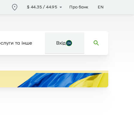
Про банк
EN
$
44.35
/
44.95
слуги та інше
Вхід