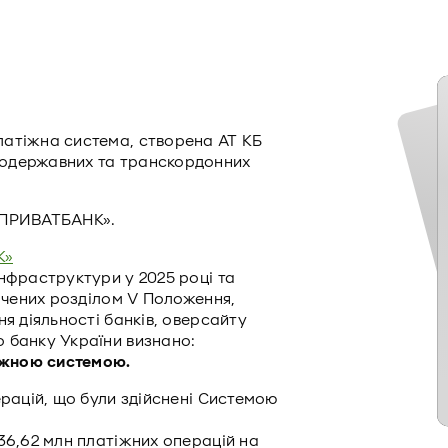
латіжна система, створена АТ КБ
ьодержавних та транскордонних
«ПРИВАТБАНК».
К»
нфраструктури у 2025 році та
начених розділом V Положення,
я діяльності банків, оверсайту
 банку України визнано:
іжною системою.
ерацій, що були здійснені Системою
36,62 млн платіжних операцій на