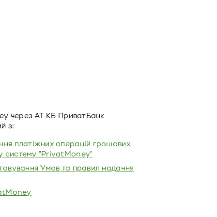
ey через АТ КБ ПриватБанк
й з:
ання платіжних операцій грошових
у систему "PrivatMoney"
уговування Умов та правил надання
vatMoney