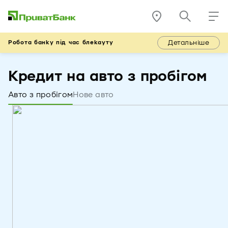
Детальніше
Робота банку під час блекауту
Кредит на авто з пробігом
Авто з пробігом
Нове авто