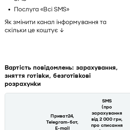
Послуга «Всі SMS»
Як змінити канал інформування та
скільки це коштує ↓
Вартість повідомлень: зарахування,
зняття готівки, безготівкові
розрахунки
SMS
(про
зарахування
Приват24,
від 2 000 грн,
Telegram-бот,
про списання
E-mail