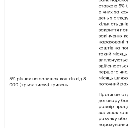
банк нарахо
ставкою 5% (
річних за к
день з огляд
кількість днів
закриття по
закінчення к
нараховані 
коштів на по
такий місяць
виплачуютьс
здійснюється
першого чис
місяць шлях
5% річних на залишок коштів від 3
поточний ра
000 (трьох тисяч) гривень
Протягом стр
договору ба
розмір проце
залишок кош
рахунку або
нарахування 