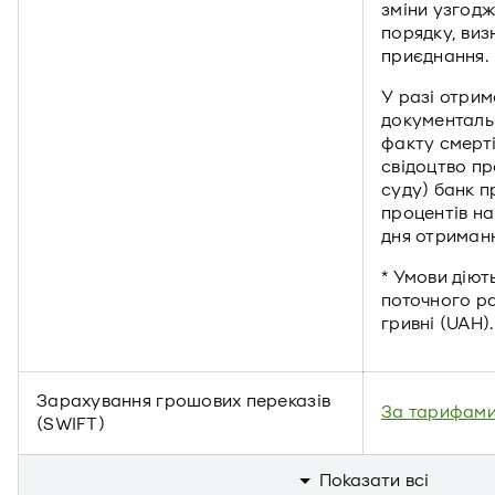
зміни узгод
порядку, ви
приєднання.
У разі отри
документаль
факту смерті
свідоцтво пр
суду) банк 
процентів на
дня отриман
* Умови діют
поточного ра
гривні (UAH).
Зарахування грошових переказів
За тарифами
(SWIFT)
Показати всi