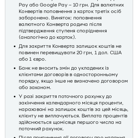
Pay або Google Pay – 10 грн. Для валютних
Конвертів поповнення з карток третіх осіб
заборонено. Виняток: поповнення
валютного Конверта родича після
підтвердження ступеня споріднення
(аналогічно до карток).
Для закриття Конверта залишок коштів не
повинен перевищувати 20 грн, 1 дол. США
або 1 євро.
Банк не вносить змін до укладених із
клієнтами договорів в односторонньому
порядку, якщо інше не визначено договором
або законом.
У разі закриття поточного рахунку до
закінчення календарного місяця проценти,
нараховані на залишок коштів за цей місяць,
клієнту не виплачуються. Виплата процентів
здійснюється щомісяця першого числа на
поточний рахунок.
Після припинення дії договору про надання