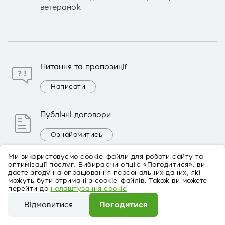
ветеранок
Питання та пропозиції
Написати
Публічні договори
Ознайомитись
Ми використовуємо cookie-файли для роботи сайту та
оптимізації послуг. Вибираючи опцію «Погодитися», ви
Про банк
даєте згоду на опрацювання персональних даних, які
можуть бути отримані з cookie-файлів. Також ви можете
Новини
перейти до
налаштування cookie
Корпоративне управління
Відмовитися
Погодитися
Фінансова звітність
Ми використовуємо cookie-файли для роботи сайту та