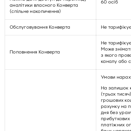
60 осіб
аналітики власного Конверта
(спільне накопичення)
Обслуговування Конверта
Не тарифіку
Не тарифікує
Може знімати
Поповнення Конверта
з якого пров
каналу або 
Умови нарах
На залишок к
(трьох тисяч
грошових ко
рахунку на 
дня без ура
прибуткових 
платіжних оп