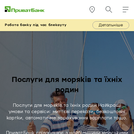
Детальніше
Робота банку під час блекауту
Послуги для моряків та їхніх
родин
Послуги для моряків та їхніх родин Найкращі
умови та сервіси: миттєві перекази, безкоштовні
картки, автоматичне зарахування зарплати тощо.
ПриватБанк співпрацює з найбільшими морськими