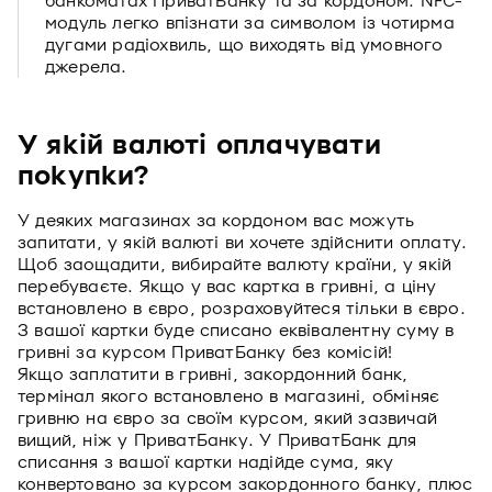
банкоматах ПриватБанку та за кордоном. NFC-
модуль легко впізнати за символом із чотирма
дугами радіохвиль, що виходять від умовного
джерела.
У якій валюті оплачувати
покупки?
У деяких магазинах за кордоном вас можуть
запитати, у якій валюті ви хочете здійснити оплату.
Щоб заощадити, вибирайте валюту країни, у якій
перебуваєте. Якщо у вас картка в гривні, а ціну
встановлено в євро, розраховуйтеся тільки в євро.
З вашої картки буде списано еквівалентну суму в
гривні за курсом ПриватБанку без комісій!
Якщо заплатити в гривні, закордонний банк,
термінал якого встановлено в магазині, обміняє
гривню на євро за своїм курсом, який зазвичай
вищий, ніж у ПриватБанку. У ПриватБанк для
списання з вашої картки надійде сума, яку
конвертовано за курсом закордонного банку, плюс