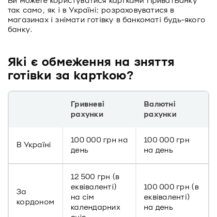
Ви можете користуватися картками ПриватБанку
так само, як і в Україні: розраховуватися в
магазинах і знімати готівку в банкоматі будь-якого
банку.
Які є обмеження на зняття
готівки за карткою?
Гривневі
Валютні
рахунки
рахунки
100 000 грн на
100 000 грн
В Україні
день
на день
12 500 грн (в
еквіваленті)
100 000 грн (в
За
на сім
еквіваленті)
кордоном
календарних
на день