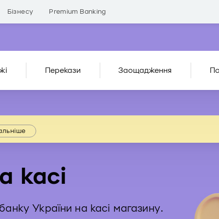
Бізнесу
Premium Banking
жі
Перекази
Заощадження
По
альніше
а касі
банку України на касі магазину.