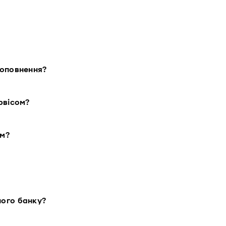
поповнення?
рвісом?
ом?
ного банку?