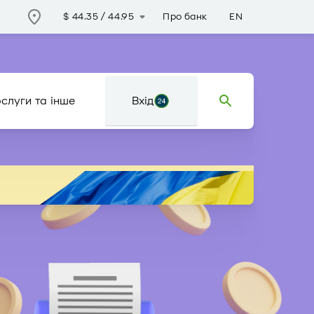
Про банк
EN
$
44.35
/
44.95
слуги та інше
Вхід