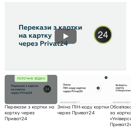
поточне відео
Перекази з картки на
Зміна ПІН-коду картки
Обов’язк
картку через
через Приват24
за картк
Приват24
«Універс
Приват2