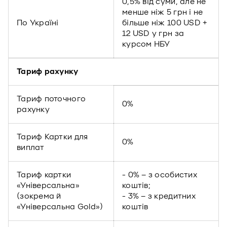
0,5% від суми, але не
менше ніж 5 грн і не
По Україні
більше ніж 100 USD +
12 USD у грн за
курсом НБУ
Тариф рахунку
Тариф поточного
0%
рахунку
Тариф Картки для
0%
виплат
Тариф картки
- 0% – з особистих
«Універсальна»
коштів;
(зокрема й
- 3% – з кредитних
«Універсальна Gold»)
коштів