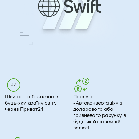
Швидко та безпечно в
Послуга
будь-яку країну світу
«Автоконвертація» з
через Приват24
доларового або
гривневого рахунку в
будь-якій іноземній
валюті