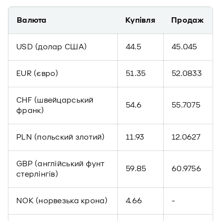
Валюта
Купівля
Продаж
USD (долар США)
44.5
45.045
EUR (євро)
51.35
52.0833
CHF (швейцарський
54.6
55.7075
франк)
PLN (польский злотий)
11.93
12.0627
GBP (англійський фунт
59.85
60.9756
стерлінгів)
NOK (норвезька крона)
4.66
-