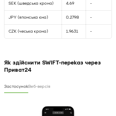
SEK (шведська крона)
4.69
-
JPY (японська єна)
0.2798
-
CZK (чеська крона)
1.9631
-
Як здійснити SWIFT-переказ через
Приват24
Застосунок
Веб-версія