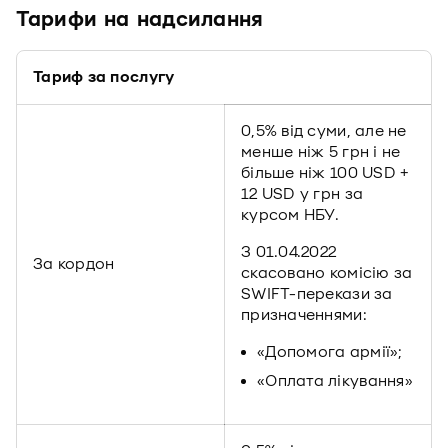
Тарифи на надсилання
Тариф за послугу
0,5% від суми, але не
менше ніж 5 грн і не
більше ніж 100 USD +
12 USD у грн за
курсом НБУ.
З 01.04.2022
За кордон
скасовано комісію за
SWIFT-перекази за
призначеннями:
«Допомога армії»;
«Оплата лікування»