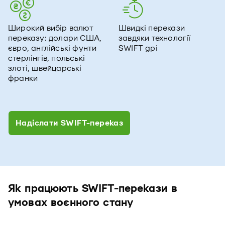
Широкий вибір валют
Швидкі перекази
переказу: долари США,
завдяки технології
євро, англійські фунти
SWIFT gpi
стерлінгів, польські
злоті, швейцарські
франки
Надіслати SWIFT-переказ
Як працюють SWIFT-перекази в
умовах воєнного стану