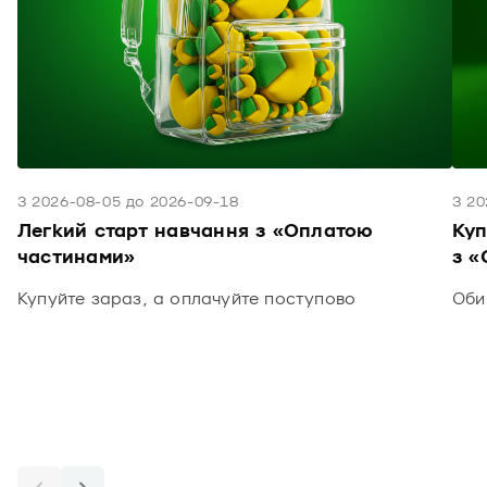
З 2026-08-05 до 2026-09-18
З 20
Легкий старт навчання з «Оплатою
Куп
частинами»
з «
Купуйте зараз, а оплачуйте поступово
Оби