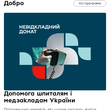
Добро
Усі програми
Допомога шпиталям і
медзакладам України
Підтримуємо медиків, які щодня рятують життя