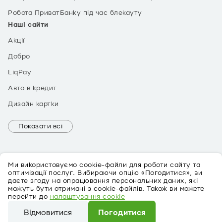
Робота ПриватБанку під час блекауту
Наші сайти
Акції
Добро
LiqPay
Авто в кредит
Дизайн картки
Показати всі
Ми використовуємо cookie-файли для роботи сайту та
оптимізації послуг. Вибираючи опцію «Погодитися», ви
даєте згоду на опрацювання персональних даних, які
можуть бути отримані з cookie-файлів. Також ви можете
EN
перейти до
налаштування cookie
Про персональні дані
Відмовитися
Погодитися
©
2026
ПриватБанк Ліцензія № 22 від 05.10.2011