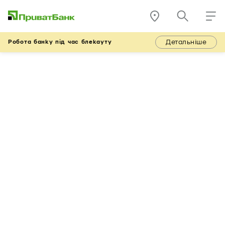
Детальніше
Робота банку під час блекауту