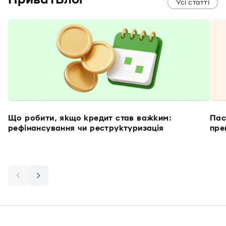
Усі статті
Що робити, якщо кредит став важким:
Пас
рефінансування чи реструктуризація
пре