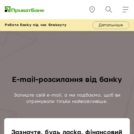
Детальніше
Робота банку під час блекауту
E-mail-розсилання від банку
Залиште свій e-mail, а ми подбаємо, щоб ви
отримували тільки найважливіше.
Зазначте, будь ласка, фінансовий