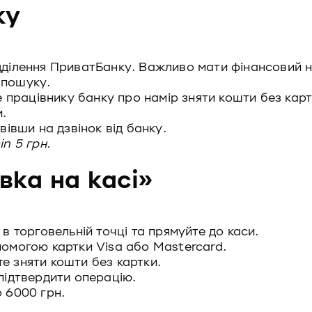
ку
ідділення ПриватБанку. Важливо мати фінансовий 
 пошуку.
те працівнику банку про намір зняти кошти без кар
.
вівши на дзвінок від банку.
in 5 грн.
вка на касі»
 в торговельній точці та прямуйте до каси.
помогою картки Visa або Mastercard.
е зняти кошти без картки.
 підтвердити операцію.
о 6000 грн.