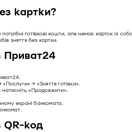
без картки?
 потрібні готівкові кошти, але немає карток із со
ів зняття без картки.
з Приват24
риват24.
 «Послуги» → «Зняття готівки».
а натисніть «Продовжити».
вному екрані банкомата.
банкомат.
з QR-код