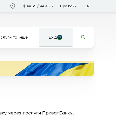
Про банк
EN
$
44.35
/
44.95
слуги та інше
Вхід
івку через послуги ПриватБанку.