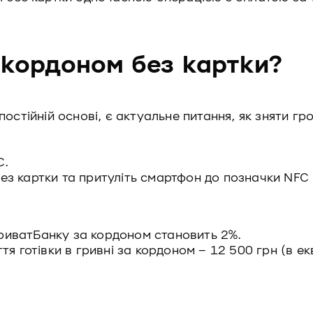
 кордоном без картки?
остійній основі, є актуальне питання, як зняти грош
C.
без картки та притуліть смартфон до позначки NFC
 ПриватБанку за кордоном становить 2%.
я готівки в гривні за кордоном – 12 500 грн (в ек