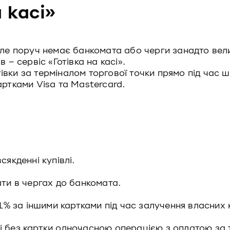
 касі»
 але поруч немає банкомата або черги занадто ве
 – сервіс «Готівка на касі».
отівки за терміналом торгової точки прямо під час 
артками Visa та Mastercard.
сякденні купівлі.
ати в чергах до банкомата.
 1% за іншими картками під час залучення власних 
і без картки одночасною операцією з оплатою за 