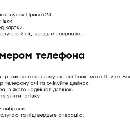
астосунок Приват24.
тівки.
од картки.
ослугою й підтвердьте операцію
.
омером телефона
 картки» на головному екрані банкомата ПриватБа
р телефону очі та очікуйте дзвінок.
а, з якого надійшов дзвінок.
те зняти готівку.
ви вибрали.
ослугою та підтвердьте операцію.