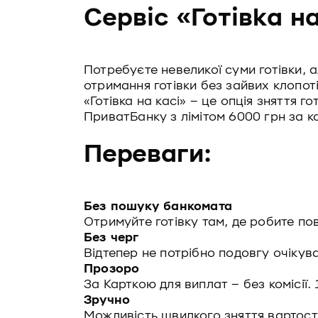
Сервіс «Готівка на
Потребуєте невеликої суми готівки,
отримання готівки без зайвих клопотів
«Готівка на касі» – це опція зняття г
ПриватБанку з лімітом 6000 грн за к
Переваги:
Без пошуку банкомата
Отримуйте готівку там, де робите пов
Без черг
Відтепер не потрібно подовгу очікув
Прозоро
За Карткою для виплат – без комісії.
Зручно
Можливість швидкого зняття вартост