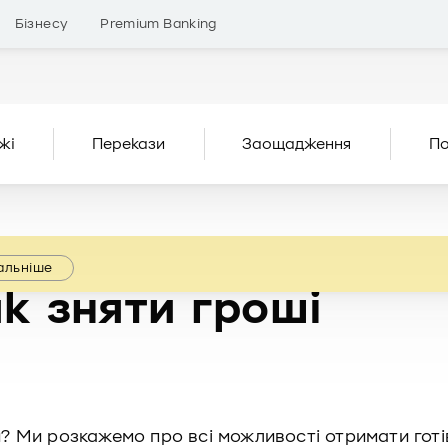
Бізнесу
Premium Banking
жі
Перекази
Заощадження
По
альніше
як зняти гроші
ки? Ми розкажемо про всі можливості отримати гот