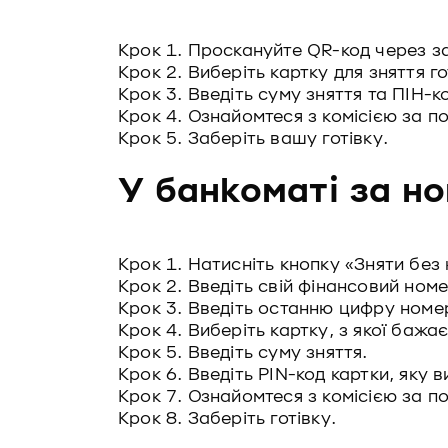
Крок
1. Проскануйте QR-код через з
Крок 2. Виберіть картку для зняття го
Крок
3. Введіть суму зняття та ПІН-к
Крок
4. Ознайомтеся з комісією за п
Крок
5. Заберіть вашу готівку.
У банкоматі за н
Крок 1. Натисніть кнопку «Зняти без
Крок 2. Введіть свій фінансовий номе
Крок 3. Введіть останню цифру номер
Крок
4. Виберіть картку, з якої бажає
Крок 5. Введіть суму зняття.
Крок 6. Введіть PIN-код картки, яку 
Крок 7. Ознайомтеся з комісією за п
Крок 8. Заберіть готівку.