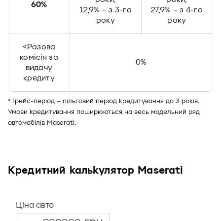
60%
12,9% – з 3-го
27,9% – з 4-го
року
року
<Разова
комісія за
0%
видачу
кредиту
* Грейс-період – пільговий період кредитування до 3 років.
Умови кредитування поширюються на весь модельний ряд
автомобілів Maserati.
Кредитний калькулятор Maserati