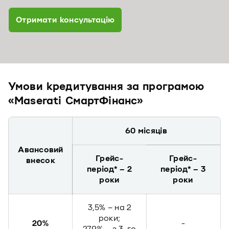
Отримати консультацію
Умови кредитування за програмою
«Maserati СмартФінанс»
60 місяців
Авансовий
Грейс-
Грейс-
внесок
період* – 2
період* – 3
роки
роки
3,5% – на 2
роки;
20%
-