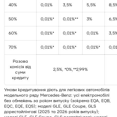
40%
0,01%
3,5%
5,5%
8,5
50%
0,01%*
0,01%**
3%
6,5
60%
0,01%*
0,01%*
0,01%
3,5
70%
0,01%*
0,01%*
0,01%*
0,0
Разова
комісія від
2,5%, *0%,**2,99%
суми
кредиту
Умови кредитування діють для легкових автомобілів
модельного ряду Mercedes-Benz: усі електромобілі
без обмежень за роком випуску (зокрема EQA, EQB,
EQC, EQE, EQS); моделі GLE, GLE Coupe, GLS
дорестайлінгові (2025 та 2026 років випуску);