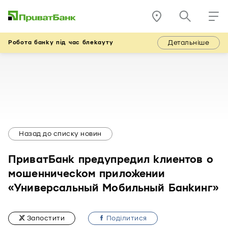
Детальніше
Робота банку під час блекауту
Назад до списку новин
ПриватБанк предупредил клиентов о
мошенническом приложении
«Универсальный Мобильный Банкинг»
Запостити
Подiлитися