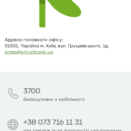
Адреса головного офiсу:
01001, Україна м. Київ, вул. Грушевського, 1д.
press@privatbank.ua
3700
безкоштовно з мобільного
+38 073 716 11 31
для дзвінків із-за кордону/зі стаціонарних