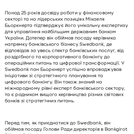
Понад 25 років досвіду роботи у фінансовому
секторі та на лідерських позиціях Мікаеля
Бьоркнерта підтверджує його унікальну експертизу
для управління найбільшим державним банком
України. Дотепер він обіймав посаду керівника
напрямку банківського бізнесу Swedbank, де
відповідав за увесь спектр банківських послуг, від
роздрібного та корпоративного банкінгу до
операційних питань та цифрової трансформації. У
Swedbank пан Бьоркнерт успішно впроваджував
ініціативи зі стратегічного планування та
цифрового банкінгу. Він також знаний на
міжнародному рівні експерт банківського сектору,
та є радником вищого керівництва різних світових
банків зі стратегічних питань.
Перед тим, як приєднатися до Swedbank, він
обіймав посаду Голови Ради директорів в Bankgirot