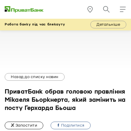
Детальніше
Робота банку під час блекауту
Назад до списку новин
ПриватБанк обрав головою правління
Мікаеля Бьоркнерта, який замінить на
посту Герхарда Бьоша
Запостити
Подiлитися