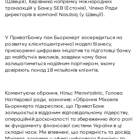
(Швеція), Керівника напрямку міжнародних
транзакцій у Банку SEB (Естонія), Члена Ради
директорів в компанії Nasdaq (у Швеції).
У ПриватБанку пан Бьоркнерт зосередиться на
розвитку клієнтоцентричної моделі бізнесу,
прискоренні цифрових ініціатив та підготовці банку
до майбутніх викликів, завдяки чому банк
залишатиметься надійним партнером, якому
довіряють понад 18 мільйонів клієнтів.
Коментуючи обрання, Нільс Мелнґайліс, Голова
Наглядової ради, зазначив: «Обрання Мікаеля
Бьоркнерта підкреслює, що ПриватБанк
залишається відданим відповідальному лідерству,
операційній досконалості та збереженню його ролі
як фундаменту фінансової системи України в ці
складні часи. Ми впевнені, що порядність та досвід
Мікаеля, зокрема у сфері цифрового банкінгу та