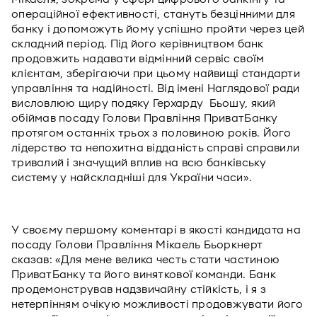
операційної ефективності, стануть безцінними для
банку і допоможуть йому успішно пройти через цей
складний період. Під його керівництвом банк
продовжить надавати відмінний сервіс своїм
клієнтам, зберігаючи при цьому найвищі стандарти
управління та надійності. Від імені Наглядової ради
висловлюю щиру подяку Герхарду Бьошу, який
обіймав посаду Голови Правління ПриватБанку
протягом останніх трьох з половиною років. Його
лідерство та непохитна відданість справі справили
тривалий і значущий вплив на всю банківську
систему у найскладніші для України часи».
У своєму першому коментарі в якості кандидата на
посаду Голови Правління Мікаель Бьоркнерт
сказав: «Для мене велика честь стати частиною
ПриватБанку та його виняткової команди. Банк
продемонстрував надзвичайну стійкість, і я з
нетерпінням очікую можливості продовжувати його