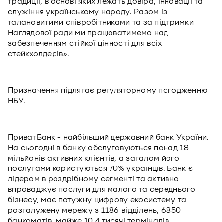
традиції, в основі яких лежать довіра, інновації та
служіння українському народу. Разом із
талановитими співробітниками та за підтримки
Наглядової ради ми працюватимемо над
забезпеченням стійкої цінності для всіх
стейкхолдерів».
Призначення підлягає регуляторному погодженню
НБУ.
ПриватБанк - найбільший державний банк України.
На сьогодні в банку обслуговуються понад 18
мільйонів активних клієнтів, а загалом його
послугами користуються 70% українців. Банк є
лідером в роздрібному сегменті та активно
впроваджує послуги для малого та середнього
бізнесу, має потужну цифрову екосистему та
розгалужену мережу з 1186 відділень, 6850
банкоматів, майже 10,4 тисячі терміналів