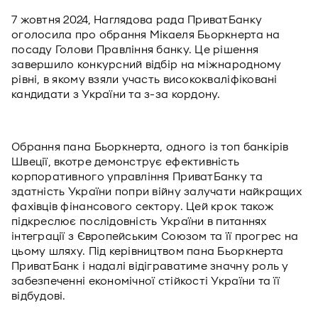
7 жовтня 2024, Наглядова рада ПриватБанку
оголосила про обрання Мікаеля Бьоркнерта на
посаду Голови Правління банку. Це рішення
завершило конкурсний відбір на міжнародному
рівні, в якому взяли участь висококваліфіковані
кандидати з України та з-за кордону.
Обрання пана Бьоркнерта, одного із топ банкірів
Швеції, вкотре демонструє ефективність
корпоративного управління ПриватБанку та
здатність України попри війну залучати найкращих
фахівців фінансового сектору. Цей крок також
підкреслює послідовність України в питаннях
інтеграції з Європейським Союзом та її прогрес на
цьому шляху. Під керівництвом пана Бьоркнерта
ПриватБанк і надалі відіграватиме значну роль у
забезпеченні економічної стійкості України та її
відбудові.