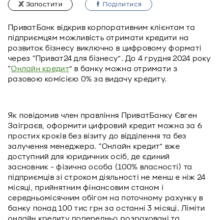
Запостити
Подiлитися
ПриватБанк відкрив корпоративним клієнтам та
підприємцям можливість отримати кредити на
розвиток бізнесу виключно в цифровому форматі
через “Приват24 для бізнесу”. До 4 грудня 2024 року
“
Онлайн кредит
” в банку можна отримати з
разовою комісією 0% за видачу кредиту.
Як повідомив член правління ПриватБанку Євген
Заіграєв, оформити цифровий кредит можна за 6
простих кроків без візиту до відділення та без
залучення менеджера. “Онлайн кредит” вже
доступний для юридичних осіб, де єдиний
засновник - фізична особа (100% власності) та
підприємців зі строком діяльності не менш е ніж 24
місяці, прийнятним фінансовим станом і
середньомісячним обігом на поточному рахунку в
банку понад 100 тис грн за останні 3 місяці. Ліміти
онлайн кредиту попередньо розраховані та