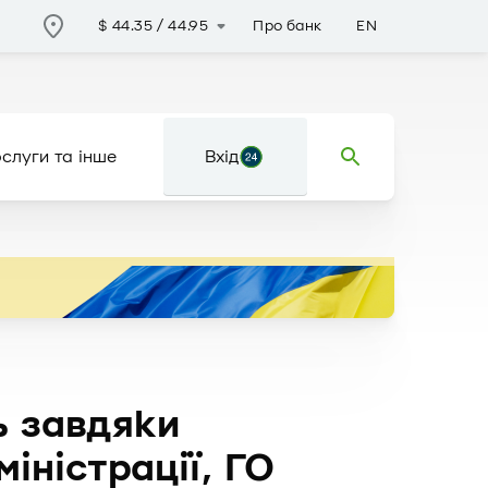
Про банк
EN
$
44.35
/
44.95
слуги та інше
Вхід
ь завдяки
іністрації, ГО