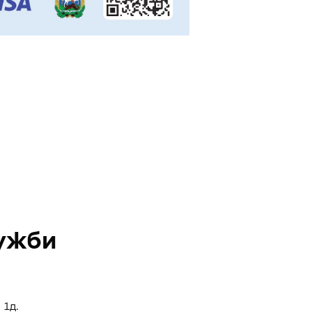
ужби
 1д.