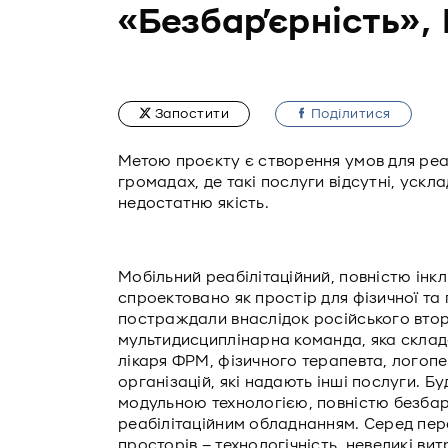
«Безбар’єрність»,
Запостити
Подiлитися
Метою проєкту є створення умов для реаб
громадах, де такі послуги відсутні, ускл
недостатню якість.
Мобільний реабілітаційний, повністю інк
спроектовано як простір для фізичної та п
постраждали внаслідок російського вто
мультидисциплінарна команда, яка склад
лікаря ФРМ, фізичного терапевта, логопе
організацій, які надають інші послуги. Б
модульною технологією, повністю безбар
реабілітаційним обладнанням. Серед пер
просторів – технологічність, невеликі ви