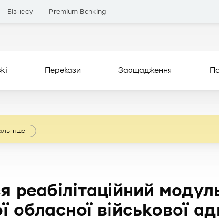
Бізнесу
Premium Banking
жі
Перекази
Заощадження
По
альніше
ся реабілітаційний модул
ї обласної військової адм