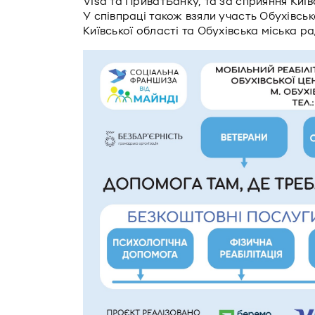
Visa та ПриватБанку, та за сприяння Київс
У співпраці також взяли участь Обухівсь
Київської області та Обухівська міська ра