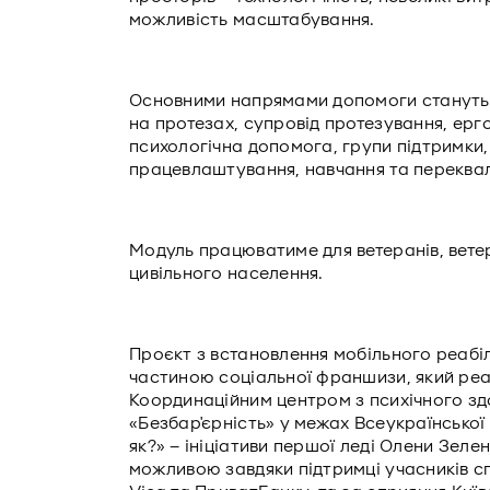
можливість масштабування.
Основними напрямами допомоги стануть: 
на протезах, супровід протезування, ерг
психологічна допомога, групи підтримки,
працевлаштування, навчання та переквал
Модуль працюватиме для ветеранів, ветера
цивільного населення.
Проєкт з встановлення мобільного реабіл
частиною соціальної франшизи, який реал
Координаційним центром з психічного здо
«Безбар'єрність» у межах Всеукраїнської
як?» – ініціативи першої леді Олени Зеле
можливою завдяки підтримці учасників спі