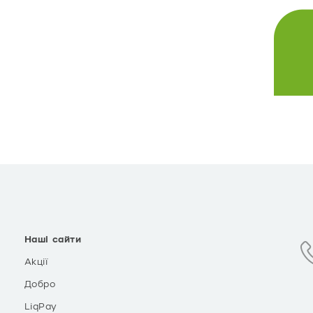
Наші сайти
Акції
Добро
LiqPay