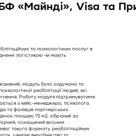
 БФ «Майнді», Visa та П
ілітаційних та психологічних послуг в
адненні логістикою чи мають
люзивний, модуль було задумано та
сихологічної реабілітації людей, які
ргнення. Роботу модуля підтримуватиме
ається з кейс-менеджера, психолога,
да та фахівців партнерських
удинок площею 72 м2, зібраний за
'єрний, оснащений якісним
еваг такого формату реабілітаційних
трати, швидке виробництво та