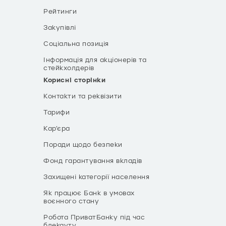
Рейтинги
Закупівлі
Соціальна позиція
Інформація для акціонерів та
стейкхолдерів
Корисні сторінки
Контакти та реквізити
Тарифи
Кар’єра
Поради щодо безпеки
Фонд гарантування вкладів
Захищені категорії населення
Як працює Банк в умовах
воєнного стану
Робота ПриватБанку під час
блекауту