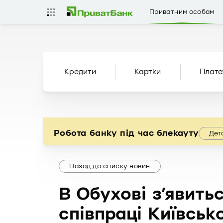
Приватним особам
Кредити
Картки
Плате
Робота банку під час блекауту
Дет
Назад до списку новин
В Обухові з’явить
співпраці Київсько