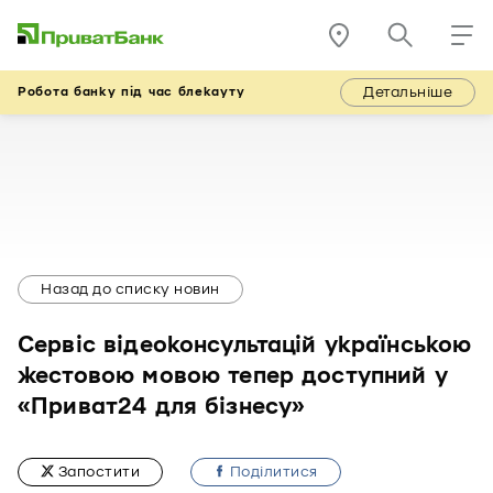
Детальніше
Робота банку під час блекауту
Назад до списку новин
Сервіс відеоконсультацій українською
жестовою мовою тепер доступний у
«Приват24 для бізнесу»
Запостити
Подiлитися