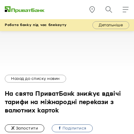
Детальніше
Робота банку під час блекауту
Назад до списку новин
На свята ПриватБанк знижує вдвічі
тарифи на міжнародні перекази з
валютних карток
Запостити
Подiлитися