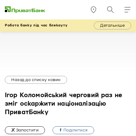
Детальніше
Робота банку під час блекауту
Назад до списку новин
Ігор Коломойський черговий раз не
зміг оскаржити націоналізацію
ПриватБанку
Запостити
Подiлитися