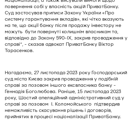
націоналізації, а також висували вимоги щодо
повернення собі у власність акцій ПриватБанку.
Суд застосував приписи Закону України «Про
систему гарантування вкладів», які чітко вказують
на те, що акції банку після продажу інвестору не
можуть бути повернуті колишнім власникам та,
відповідно до Закону 590-ІХ, закрив провадження у
справі”, - сказав адвокат ПриватБанку Віктор
Тарасенков.
Нагадаємо, 27 листопада 2023 року Господарський
суд міста Києва закрив провадження у подібній
справі за позовом іншого ексвласника банку -
Геннадія Боголюбова. Раніше, 15 листопада 2023
року, Шостий апеляційний адміністративний суд у
справі за позовом І. Коломойського підтвердив
неможливість скасування рішень і договорів,
прийнятих в процесі націоналізації ПриватБанку.