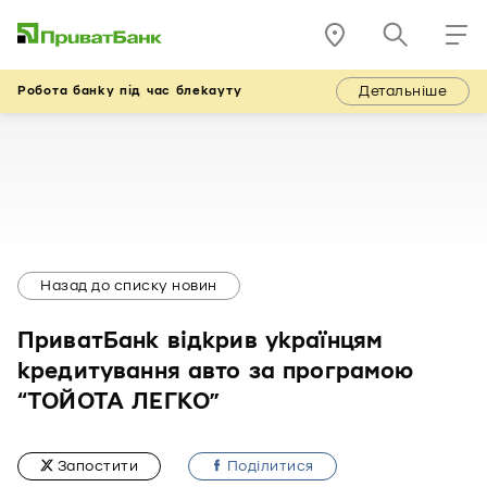
Детальніше
Робота банку під час блекауту
Назад до списку новин
ПриватБанк відкрив українцям
кредитування авто за програмою
“ТОЙОТА ЛЕГКО”
Запостити
Подiлитися