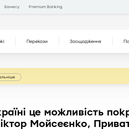
Бізнесу
Premium Banking
жі
Перекази
Заощадження
По
альніше
країні це можливість пок
Віктор Мойсеєнко, Прива