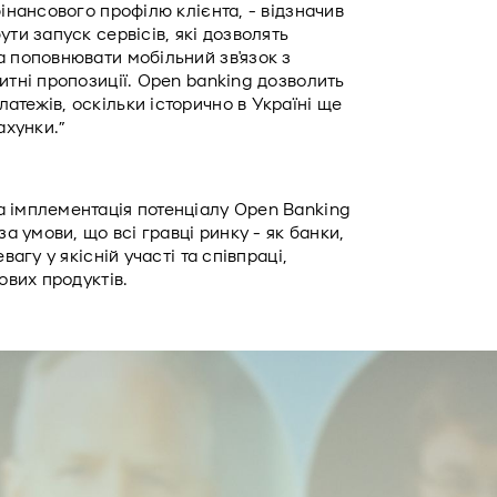
інансового профілю клієнта, - відзначив 
ти запуск сервісів, які дозволять 
 поповнювати мобільний зв'язок з 
итні пропозиції. Open banking дозволить 
тежів, оскільки історично в Україні ще 
ахунки.”
 імплементація потенціалу Open Banking 
а умови, що всі гравці ринку - як банки, 
агу у якісній участі та співпраці, 
ових продуктів.