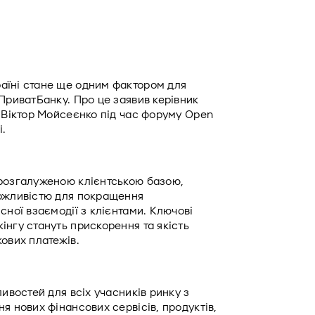
аїні стане ще одним фактором для 
ПриватБанку. Про це заявив керівник 
 Віктор Мойсеєнко під час форуму Open 
.
розгалуженою клієнтською базою, 
ожливістю для покращення 
ної взаємодії з клієнтами. Ключові 
нгу стануть прискорення та якість 
кових платежів.
ивостей для всіх учасників ринку з 
я нових фінансових сервісів, продуктів, 