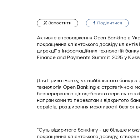
Запостити
Подiлитися
Активне впровадження Open Banking в Укр
покращення клієнтського досвіду клієнтів 
дирекції з інформаційних технологій банку
Finance and Payments Summit 2025 у Києві
Для ПриватБанку, як найбільшого банку з 
технологія Open Banking є стратегічною м
безперервного цілодобового сервісу та якіс
напрямками та перевагами відкритого банкі
сервісів, розширення можливості безготів
“Суть відкритого банкінгу - це більше можл
покращення клієнтського досвіду, створенн