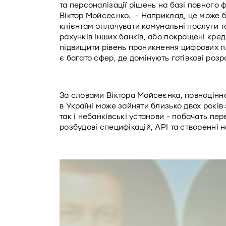
та персоналізації рішень на базі повного ф
Віктор Мойсеєнко.  - Наприклад, це може бу
клієнтам оплачувати комунальні послуги та
рахунків інших банків, або покращені кред
підвищити рівень проникнення цифрових пла
є багато сфер, де домінують готівкові розр
За словами Віктора Мойсеєнка, повноцінна
в Україні може зайняти близько двох років з
так і небанківські установи - побачать перев
розбудові специфікацій, API та створенні н