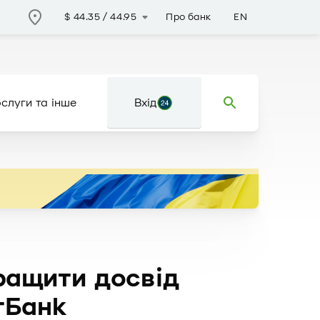
Про банк
EN
$
44.35
/
44.95
слуги та інше
Вхід
ращити досвід
тБанк