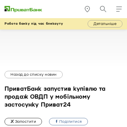
Детальніше
Робота банку під час блекауту
Назад до списку новин
ПриватБанк запустив купівлю та
продаж ОВДП у мобільному
застосунку Приват24
Запостити
Подiлитися