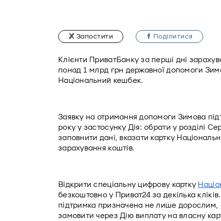
Запостити
Подiлитися
Клієнти ПриватБанку за перші дні зарахув
понад 1 млрд грн державної допомоги Зимо
Національний кешбек. 
Заявку на отримання допомоги Зимова підт
року у застосунку Дія: обрати у розділі Се
заповнити дані, вказати картку Національн
зарахування коштів.
Відкрити спеціальну цифрову картку 
Націо
безкоштовно у Приват24 за декілька кліків
підтримка призначена не лише дорослим, а 
замовити через Дію виплату на власну ка