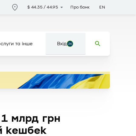
Про банк
EN
$
44.35
/
44.95
слуги та інше
Вхід
1 млрд грн
й кешбек