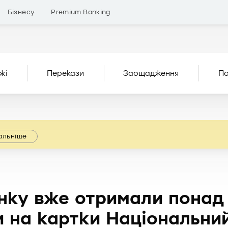
Бізнесу
Premium Banking
жі
Перекази
Заощадження
По
альніше
нку вже отримали понад 
и на картки Національни