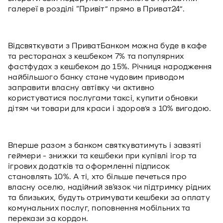
галереї в розділі “Привіт” прямо в Приват24”.
Відсвяткувати з ПриватБанком можна буде в кафе
та ресторанах з кешбеком 7% та популярних
фастфудах з кешбеком до 15%. Річниця народження
найбільшого банку стане чудовим приводом
заправити власну автівку чи активно
користуватися послугами таксі, купити обновки
дітям чи товари для краси і здоров’я з 10% вигодою.
Вперше разом з банком святкуватимуть і завзяті
геймери - знижки та кешбеки при купівлі ігор та
ігрових додатків та оформленні підписок
становлять 10%. А ті, хто більше печеться про
власну оселю, надійний зв'язок чи підтримку рідних
та близьких, будуть отримувати кешбеки за оплату
комунальних послуг, поповнення мобільних та
перекази за кордон.