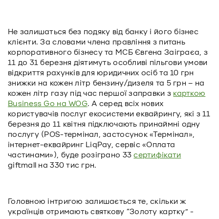
Не залишаться без подяку від банку і його бізнес
клієнти. За словами члена правління з питань
корпоративного бізнесу та МСБ Євгена Заіграєа, з
11 до 31 березня діятимуть особливі пільгови умови
відкриття рахунків для юридичних осіб та 10 грн
знижки на кожен літр бензину/дизеля та 5 грн – на
кожен літр газу під час першої заправки з
карткою
Business Go на WOG
. А серед всіх нових
користувачів послуг екосистеми еквайрингу, які з 11
березня до 11 квітня підключають принаймні одну
послугу (POS-термінал, застосунок «Термінал»,
інтернет-еквайринг LiqPay, сервіс «Оплата
частинами»), буде розіграно 33
сертифікати
giftmall на 330 тис грн.
Головною інтригою залишається те, скільки ж
українців отримають святкову “Золоту картку” -