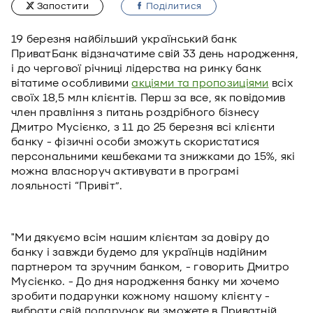
Запостити
Подiлитися
19 березня найбільший український банк
ПриватБанк відзначатиме свій 33 день народження,
і до чергової річниці лідерства на ринку банк
вітатиме особливими
акціями та пропозиціями
всіх
своїх 18,5 млн клієнтів. Перш за все, як повідомив
член правління з питань роздрібного бізнесу
Дмитро Мусієнко, з 11 до 25 березня всі клієнти
банку - фізичні особи зможуть скористатися
персональними кешбеками та знижками до 15%, які
можна власноруч активувати в програмі
лояльності “Привіт”.
"Ми дякуємо всім нашим клієнтам за довіру до
банку і завжди будемо для українців надійним
партнером та зручним банком, - говорить Дмитро
Мусієнко. - До дня народження банку ми хочемо
зробити подарунки кожному нашому клієнту -
вибрати свій подарунок ви зможете в Приватній