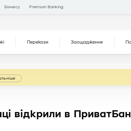
Бізнесу
Premium Banking
жі
Перекази
Заощадження
По
альніше
нці відкрили в ПриватБа