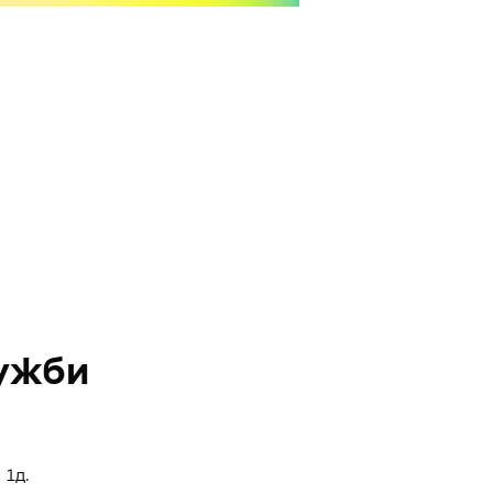
ужби
 1д.