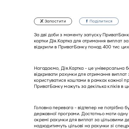
Запостити
Подiлитися
За дві доби з моменту запуску ПриватБанк
картки Дія.Картка для отримання виплат з
відкрили в ПриватБанку понад 400 тис цих 
Нагадаємо, Дія.Картка - це універсальна ба
відкривати рахунки для отримання виплат
користуватися коштами в рамках кожної про
ПриватБанку можуть за декілька кліків в ц
Головна перевага - відтепер не потрібно бу
державної програми. Достатньо мати одну Д
окремі рахунки для виплат за цільовими д
надходитимуть цільові на рахунки зі спецр