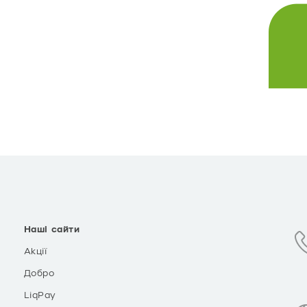
Наші сайти
Акції
Добро
LiqPay