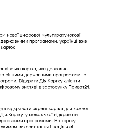
ом нової цифрової мультирахуноковї 
а державними програмами, українці вже 
карток.  
нківська картка, яка дозволяє 
 за різними державними програмами та 
грами. Відкрити Дія.Картку клієнти 
ифровому вигляді в застосунку Приват24. 
де відкривати окремі картки для кожної 
ія.Картку, у межах якої відкривати 
ержавними програмами. На картку 
ежимом використання і нецільові 