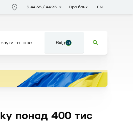
Про банк
EN
$
44.35
/
44.95
слуги та інше
Вхід
нку понад 400 тис