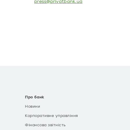
press@privatbank.ua
Про банк
Новини
Корпоративне управління
Фінансова звітність