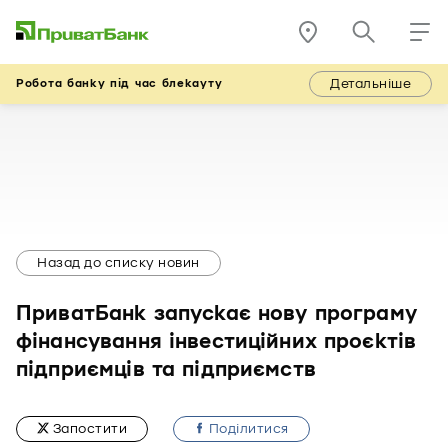
Детальніше
Робота банку під час блекауту
Назад до списку новин
ПриватБанк запускає нову програму
фінансування інвестиційних проєктів
підприємців та підприємств
Запостити
Подiлитися